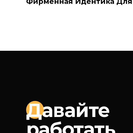
Фирменная Идентика Для 
Да
вайте
работать